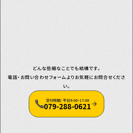
自立生活企画
ユニオン
どんな些細なことでも結構です。
電話・お問い合わせフォームよりお気軽にお問合せくださ
い。
受付時間/ 平日9:00~17:00
arrow_forward
079-288-0621