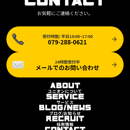
お気軽にご連絡ください。
受付時間/ 平日10:00~17:00
arrow_forward
079-288-0621
24時間受付中
arrow_forward
メールでのお問い合わせ
ABOUT
ユニオンについて
SERVICE
サービス
BLOG/NEWS
ブログ/お知らせ
RECRUIT
採用情報
CONTACT